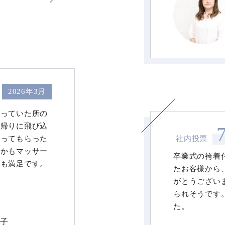
2026年3月
通っていた所の
物帰りに飛び込
やってもらった
社内投票
しかもマッサー
卒業式の袴着
りも満足です。
たお客様から
がとう！」と、
がとうござい
↓
なりますね！
られそうです
た。
知子