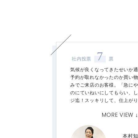
7
社内投票
票
気候が良くなってきたせいか
予約が取れなかったのか買い
みでご来店のお客様。「急に
のにていねいにしてもらい、
ジ迄！スッキリして、仕上が
またお願いしたいです。あり
MORE VIEW 
嬉しいお言葉を頂いて活力に
本村