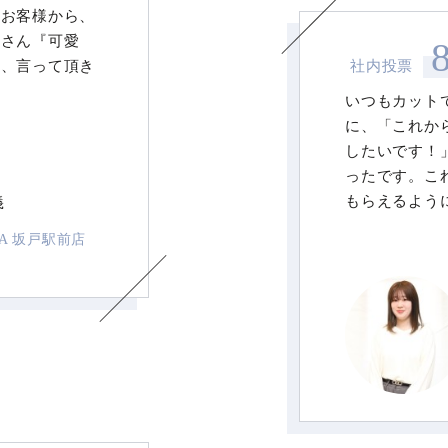
たお客様から、
くさん『可愛
と、言って頂き
社内投票
いつもカット
に、「これか
したいです！
ったです。こ
義
もらえるよう
LA 坂戸駅前店