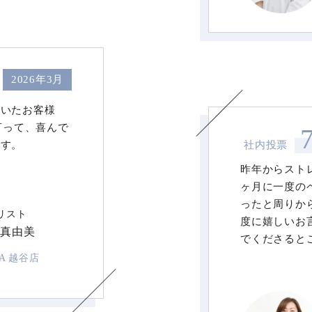
2026年3月
だいたお客様
言って、喜んで
です。
社内投票
昨年からスト
ヶ月に一度の
ったと周りか
リスト
度に嬉しいお
 真由美
でくださると
LA 越谷店