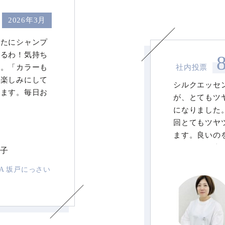
2026年3月
なたにシャンプ
なるわ！気持ち
た。「カラーも
社内投票
を楽しみにして
シルクエッセ
ります。毎日お
が、とてもツ
ており、励みに
になりました
↓
回とてもツヤ
ます。良いの
わ！」と、喜
統子
かったです。
LA 坂戸にっさい