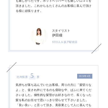
も嬉しかったです。ホットペッパーでも嬉しい口コミを
頂きました。これからもたくさんのお客様に喜んで頂け
る様に頑張ります。
スタイリスト
伊田瞳
STELLA 坂戸駅前店
5
2026年4月
社内投票
票
気持ちが落ち込んでいたお客様。周りの方に「髪切りな
よ」と、促され外にでるのも億劫な中、ぱふに来てくだ
さいました。個性的な髪型がお好きなので、長くなった
髪を私のお任せで思いっきり切らせて下さいました。
「良い良い」と言って頂き、美容業として人に喜んでも