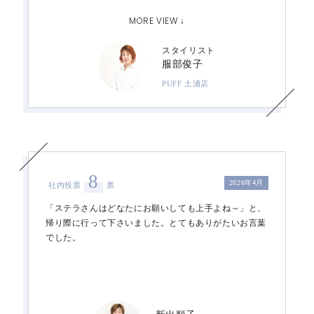
のある凛とした立ち振る舞いに私も身の引き締まる思い
MORE VIEW ↓
です。とても嬉しかったです
スタイリスト
服部俊子
PUFF 土浦店
8
2026年4月
社内投票
票
「ステラさんはどなたにお願いしても上手よね～」と、
帰り際に行って下さいました。とてもありがたいお言葉
でした。